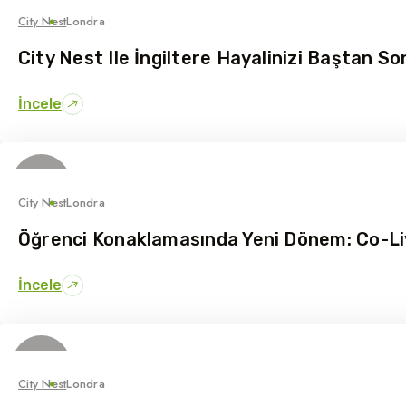
Haziran
City Nest
Londra
City Nest Ile İngiltere Hayalinizi Baştan So
İncele
03
Haziran
City Nest
Londra
Öğrenci Konaklamasında Yeni Dönem: Co-Li
İncele
29
Mayıs
City Nest
Londra