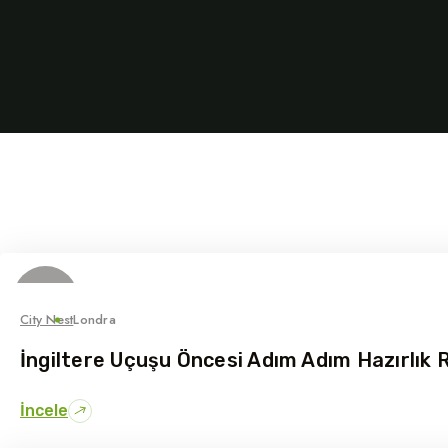
10
Temmuz
City Nest
Londra
İngiltere Uçuşu Öncesi Adım Adım Hazırlık 
İncele