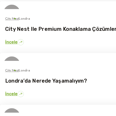
24
Haziran
City Nest
Londra
City Nest Ile Premium Konaklama Çözümler
İncele
17
Haziran
City Nest
Londra
Londra’da Nerede Yaşamalıyım?
İncele
11