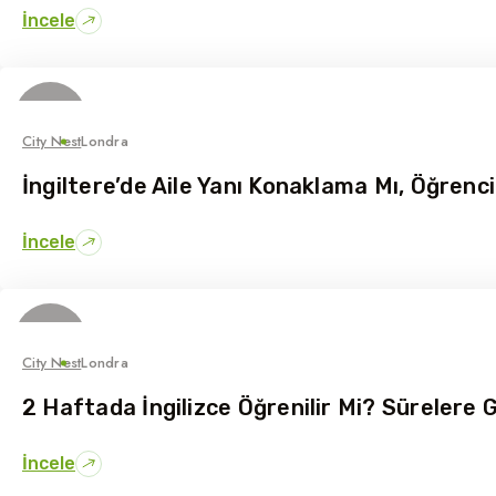
İncele
08
Mayıs
City Nest
Londra
İngiltere’de Aile Yanı Konaklama Mı, Öğrenci
İncele
30
Nisan
City Nest
Londra
2 Haftada İngilizce Öğrenilir Mi? Sürelere 
İncele