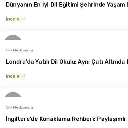
Dünyanın En İyi Dil Eğitimi Şehrinde Yaşam
İncele
22
Mayıs
City Nest
Londra
Londra’da Yatılı Dil Okulu: Aynı Çatı Altında
İncele
15
Mayıs
City Nest
Londra
İngiltere’de Konaklama Rehberi: Paylaşımlı 